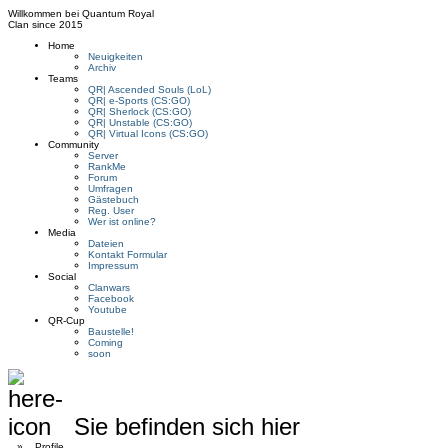
Willkommen bei
Quantum Royal
Clan since
2015
Home
Neuigkeiten
Archiv
Teams
QR| Ascended Souls (LoL)
QR| e-Sports (CS:GO)
QR| Sherlock (CS:GO)
QR| Unstable (CS:GO)
QR| Virtual Icons (CS:GO)
Community
Server
RankMe
Forum
Umfragen
Gästebuch
Reg. User
Wer ist online?
Media
Dateien
Kontakt Formular
Impressum
Social
Clanwars
Facebook
Youtube
QR-Cup
Baustelle!
Coming
soon
Sie befinden sich hier
»
Profile