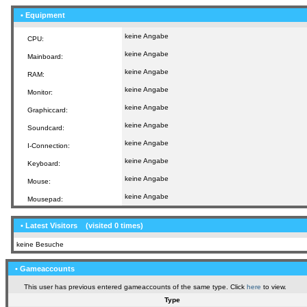
• Equipment
keine Angabe
CPU:
keine Angabe
Mainboard:
keine Angabe
RAM:
keine Angabe
Monitor:
keine Angabe
Graphiccard:
keine Angabe
Soundcard:
keine Angabe
I-Connection:
keine Angabe
Keyboard:
keine Angabe
Mouse:
keine Angabe
Mousepad:
• Latest Visitors
(visited 0 times)
keine Besuche
• Gameaccounts
This user has previous entered gameaccounts of the same type. Click
here
to view.
Type