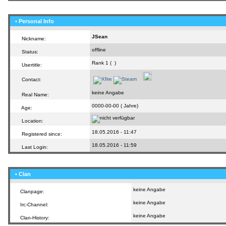
• Personal Info
JSean
Nickname:
offline
Status:
Rank 1 (
)
Usertitle:
Contact:
keine Angabe
Real Name:
0000-00-00 ( Jahre)
Age:
Location:
18.05.2016 - 11:47
Registered since:
18.05.2016 - 11:59
Last Login:
• Clan
keine Angabe
Clanpage:
keine Angabe
Irc-Channel:
keine Angabe
Clan-History: