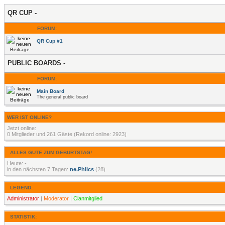
QR CUP
-
FORUM:
QR Cup #1
PUBLIC BOARDS
-
FORUM:
Main Board
The general public board
WER IST ONLINE?
Jetzt online:
0 Mitglieder und 261 Gäste (Rekord online: 2923)
ALLES GUTE ZUM GEBURTSTAG!
Heute: -
in den nächsten 7 Tagen:
ne.Philcs
(28)
LEGEND:
Administrator
|
Moderator
|
Clanmitglied
STATISTIK: