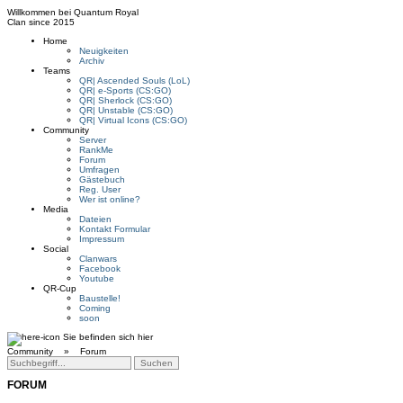
Willkommen bei
Quantum Royal
Clan since
2015
Home
Neuigkeiten
Archiv
Teams
QR| Ascended Souls (LoL)
QR| e-Sports (CS:GO)
QR| Sherlock (CS:GO)
QR| Unstable (CS:GO)
QR| Virtual Icons (CS:GO)
Community
Server
RankMe
Forum
Umfragen
Gästebuch
Reg. User
Wer ist online?
Media
Dateien
Kontakt Formular
Impressum
Social
Clanwars
Facebook
Youtube
QR-Cup
Baustelle!
Coming
soon
Sie befinden sich hier
Community »
Forum
FORUM