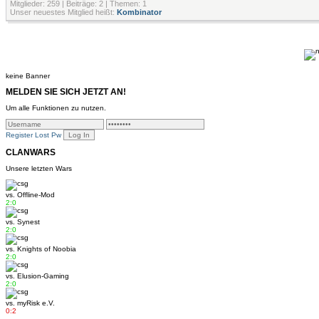
Mitglieder: 259 | Beiträge: 2 | Themen: 1
Unser neuestes Mitglied heißt:
Kombinator
keine Banner
MELDEN SIE SICH JETZT AN!
Um alle Funktionen zu nutzen.
Register
Lost Pw
CLANWARS
Unsere letzten Wars
vs.
Offline-Mod
2:0
vs.
Synest
2:0
vs.
Knights of Noobia
2:0
vs.
Elusion-Gaming
2:0
vs.
myRisk e.V.
0:2