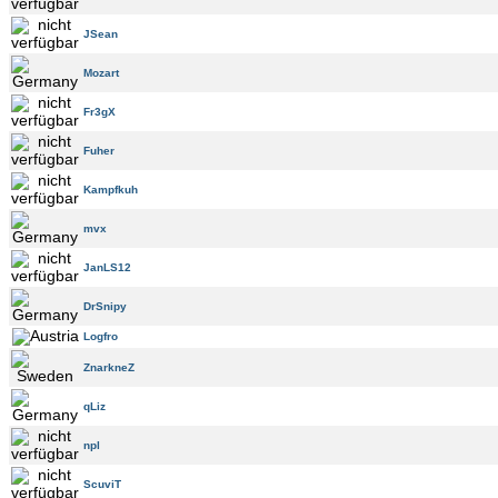
JSean
Mozart
Fr3gX
Fuher
Kampfkuh
mvx
JanLS12
DrSnipy
Logfro
ZnarkneZ
qLiz
npl
ScuviT