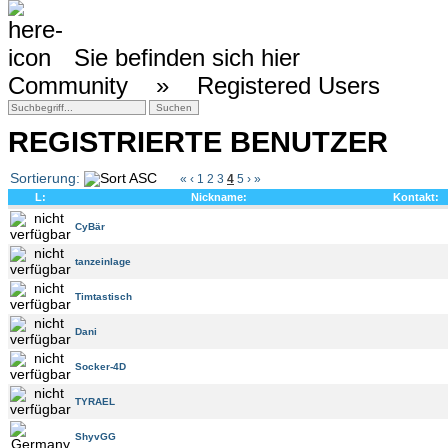
Sie befinden sich hier
Community »
Registered Users
REGISTRIERTE BENUTZER
Sortierung:
«
‹
1
2
3
4
5
›
»
L:
Nickname:
Kontakt:
CyBär
tanzeinlage
Timtastisch
Dani
Socker-4D
TYRAEL
ShyvGG