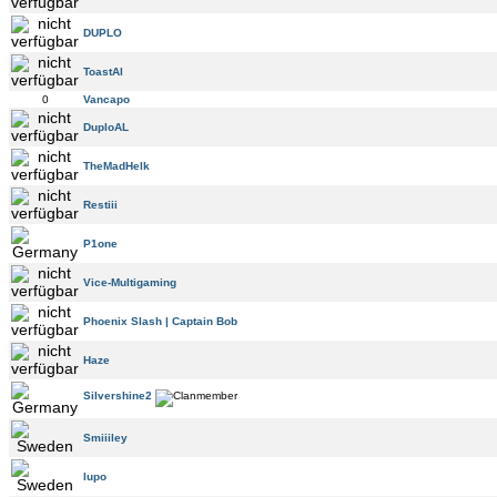
DUPLO
ToastAl
0
Vancapo
DuploAL
TheMadHelk
Restiii
P1one
Vice-Multigaming
Phoenix Slash | Captain Bob
Haze
Silvershine2
Smiiiley
lupo