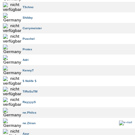
T3chno
Shibby
Currymeister
Puschel
Protex
Adri
KennyT
$ Nolife $
TiRoSuTM
RayyyyS
ne.Philcs
ne.Ziiran
Azur