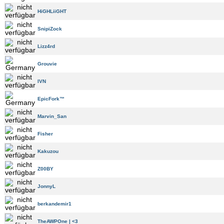
HiGHLiiGHT
SnipiZock
Lizz4rd
Grouvie
IVN
EpicFork™
Marvin_San
Fisher
Kakuzou
Z00BY
JonnyL
berkandemir1
TheAWPOne | <3