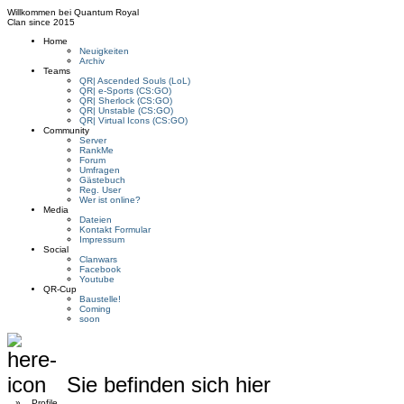
Willkommen bei
Quantum Royal
Clan since
2015
Home
Neuigkeiten
Archiv
Teams
QR| Ascended Souls (LoL)
QR| e-Sports (CS:GO)
QR| Sherlock (CS:GO)
QR| Unstable (CS:GO)
QR| Virtual Icons (CS:GO)
Community
Server
RankMe
Forum
Umfragen
Gästebuch
Reg. User
Wer ist online?
Media
Dateien
Kontakt Formular
Impressum
Social
Clanwars
Facebook
Youtube
QR-Cup
Baustelle!
Coming
soon
Sie befinden sich hier
»
Profile