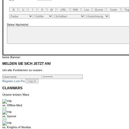
Deine Nachricht:
keine Banner
MELDEN SIE SICH JETZT AN!
Um alle Funktionen zu nutzen.
Register
Lost Pw
CLANWARS
Unsere letzten Wars
vs.
Offline-Mod
2:0
vs.
Synest
2:0
vs.
Knights of Noobia