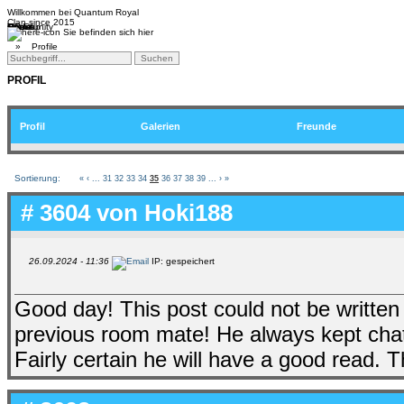
Willkommen bei
Quantum Royal
Clan since
2015
Home
Teams
Community
Media
Social
QR-Cup
Sie befinden sich hier
»
Profile
PROFIL
Profil
Galerien
Freunde
Sortierung:
«
‹
...
31
32
33
34
35
36
37
38
39
...
›
»
# 3604 von
Hoki188
26.09.2024 - 11:36
IP: gespeichert
Good day! This post could not be written
previous room mate! He always kept chattin
Fairly certain he will have a good read. T