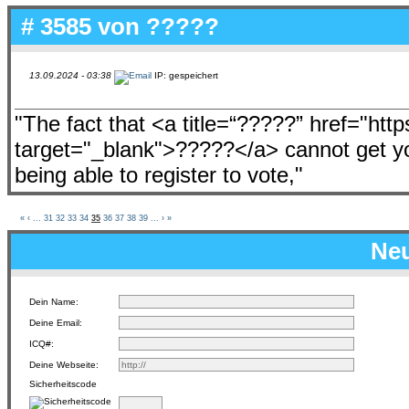
# 3585 von
?????
13.09.2024 - 03:38
IP: gespeichert
"The fact that <a title=“?????” href="ht
target="_blank">?????</a> cannot get yo
being able to register to vote,"
«
‹
...
31
32
33
34
35
36
37
38
39
...
›
»
Neu
Dein Name:
Deine Email:
ICQ#:
Deine Webseite:
Sicherheitscode