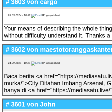
# 3603 von
cargo
25.09.2024 - 10:59
IP: gespeichert
Your means of describing the whole thing i
without difficulty understand it, Thanks a 
# 3602 von
maestotoranggaskante
24.09.2024 - 10:24
IP: gespeichert
Baca berita <a href="https://mediasatu.li
murka/">City Ditahan Imbang Arsenal, Gu
hanya di <a href="https://mediasatu.liv
# 3601 von
John