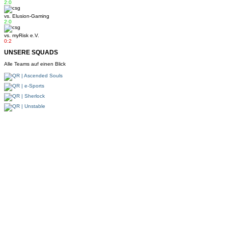
2:0
vs.
Elusion-Gaming
2:0
vs.
myRisk e.V.
0:2
UNSERE SQUADS
Alle Teams auf einen Blick