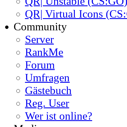
QR| Unstable (CS:GO
QR| Virtual Icons (CS
Community
Server
RankMe
Forum
Umfragen
Gästebuch
Reg. User
Wer ist online?