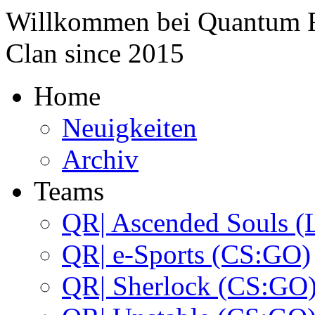
Willkommen bei
Quantum 
Clan since
2015
Home
Neuigkeiten
Archiv
Teams
QR| Ascended Souls (
QR| e-Sports (CS:GO)
QR| Sherlock (CS:GO