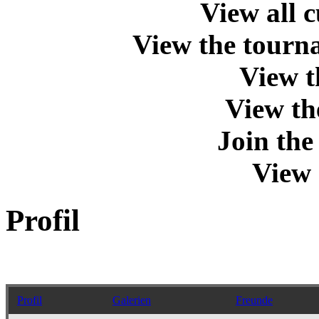
View all 
View the tourna
View t
View th
Join th
View 
Profil
Profil
Galerien
Freunde