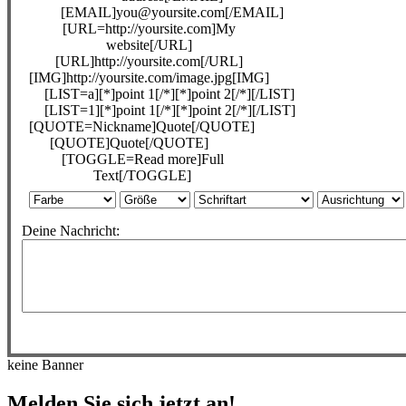
[EMAIL]you@yoursite.com[/EMAIL]
[URL=http://yoursite.com]My
website[/URL]
[URL]http://yoursite.com[/URL]
[IMG]http://yoursite.com/image.jpg[IMG]
[LIST=a][*]point 1[/*][*]point 2[/*][/LIST]
[LIST=1][*]point 1[/*][*]point 2[/*][/LIST]
[QUOTE=Nickname]Quote[/QUOTE]
[QUOTE]Quote[/QUOTE]
[TOGGLE=Read more]Full
Text[/TOGGLE]
Deine Nachricht:
keine Banner
Melden Sie sich jetzt an!