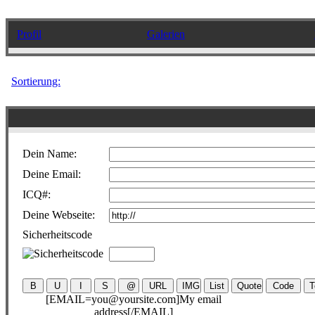
Profil
Galerien
Sortierung:
Dein Name:
Deine Email:
ICQ#:
Deine Webseite:
Sicherheitscode
[EMAIL=you@yoursite.com]My email
address[/EMAIL]