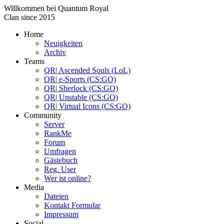
Willkommen bei
Quantum Royal
Clan since
2015
Home
Neuigkeiten
Archiv
Teams
QR| Ascended Souls (LoL)
QR| e-Sports (CS:GO)
QR| Sherlock (CS:GO)
QR| Unstable (CS:GO)
QR| Virtual Icons (CS:GO)
Community
Server
RankMe
Forum
Umfragen
Gästebuch
Reg. User
Wer ist online?
Media
Dateien
Kontakt Formular
Impressum
Social