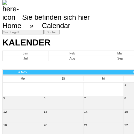
Sie befinden sich hier
Home »
Calendar
KALENDER
Jan
Feb
Mär
Jul
Aug
Sep
«
Nov
Mo
Di
Mi
1
5
6
7
8
12
13
14
15
19
20
21
22