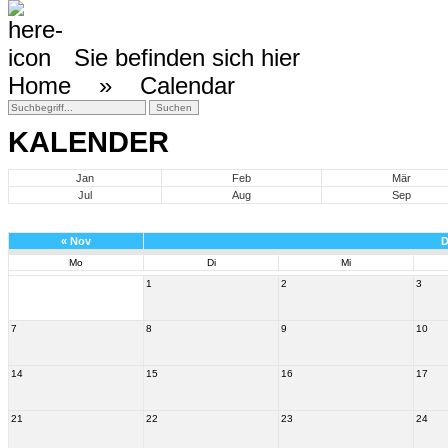
Sie befinden sich hier
Home »
Calendar
KALENDER
Jan
Feb
Mär
Jul
Aug
Sep
«
Nov
D
Mo
Di
Mi
1
2
3
7
8
9
10
14
15
16
17
21
22
23
24