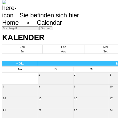
Sie befinden sich hier
Home »
Calendar
KALENDER
Jan
Feb
Mär
Jul
Aug
Sep
«
Okt
N
Mo
Di
Mi
1
2
3
7
8
9
10
14
15
16
17
21
22
23
24