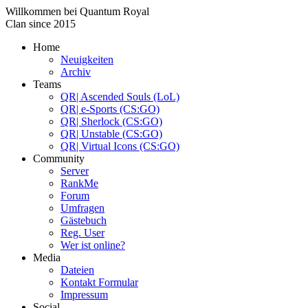
Willkommen bei
Quantum Royal
Clan since
2015
Home
Neuigkeiten
Archiv
Teams
QR| Ascended Souls (LoL)
QR| e-Sports (CS:GO)
QR| Sherlock (CS:GO)
QR| Unstable (CS:GO)
QR| Virtual Icons (CS:GO)
Community
Server
RankMe
Forum
Umfragen
Gästebuch
Reg. User
Wer ist online?
Media
Dateien
Kontakt Formular
Impressum
Social