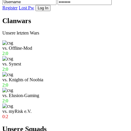
Register
Lost Pw
Clanwars
Unsere letzten Wars
vs.
Offline-Mod
2:0
vs.
Synest
2:0
vs.
Knights of Noobia
2:0
vs.
Elusion-Gaming
2:0
vs.
myRisk e.V.
0:2
Unsere Squads