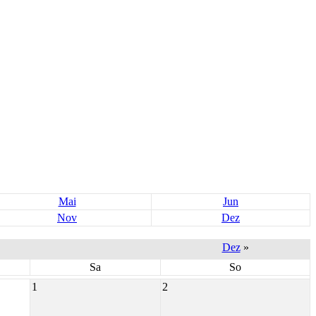
Mai
Jun
Nov
Dez
Dez
»
Sa
So
1
2