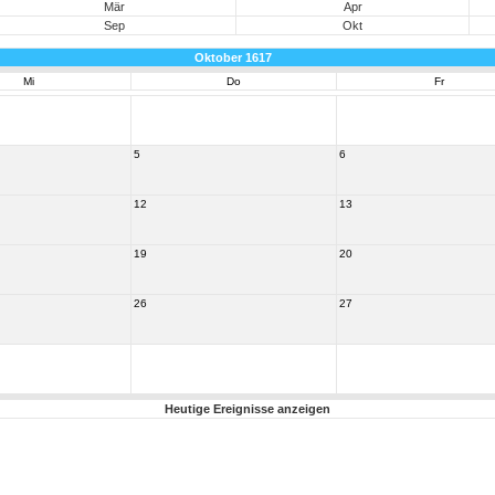
Mär
Apr
Sep
Okt
Oktober 1617
Mi
Do
Fr
5
6
12
13
19
20
26
27
Heutige Ereignisse anzeigen