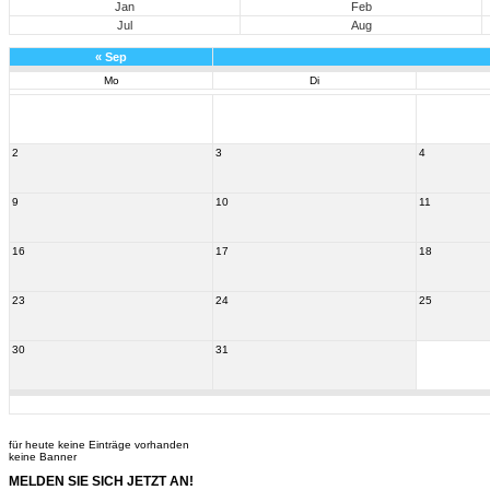
Jan
Feb
Jul
Aug
«
Sep
Mo
Di
2
3
4
9
10
11
16
17
18
23
24
25
30
31
für heute keine Einträge vorhanden
keine Banner
MELDEN SIE SICH JETZT AN!