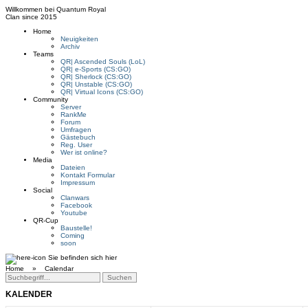
Willkommen bei
Quantum Royal
Clan since
2015
Home
Neuigkeiten
Archiv
Teams
QR| Ascended Souls (LoL)
QR| e-Sports (CS:GO)
QR| Sherlock (CS:GO)
QR| Unstable (CS:GO)
QR| Virtual Icons (CS:GO)
Community
Server
RankMe
Forum
Umfragen
Gästebuch
Reg. User
Wer ist online?
Media
Dateien
Kontakt Formular
Impressum
Social
Clanwars
Facebook
Youtube
QR-Cup
Baustelle!
Coming
soon
Sie befinden sich hier
Home »
Calendar
KALENDER