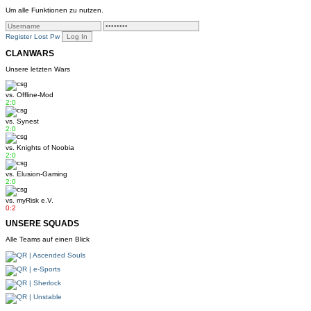
Um alle Funktionen zu nutzen.
Register
Lost Pw
CLANWARS
Unsere letzten Wars
vs.
Offline-Mod
2:0
vs.
Synest
2:0
vs.
Knights of Noobia
2:0
vs.
Elusion-Gaming
2:0
vs.
myRisk e.V.
0:2
UNSERE SQUADS
Alle Teams auf einen Blick