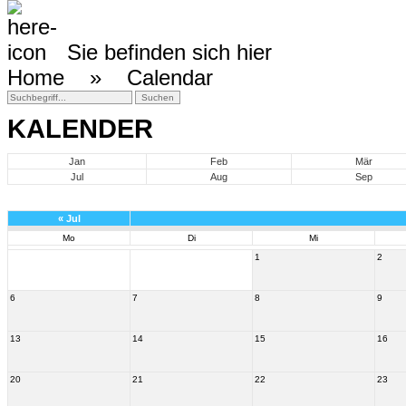
Sie befinden sich hier
Home »
Calendar
KALENDER
Jan
Feb
Mär
Jul
Aug
Sep
«
Jul
Mo
Di
Mi
1
2
6
7
8
9
13
14
15
16
20
21
22
23