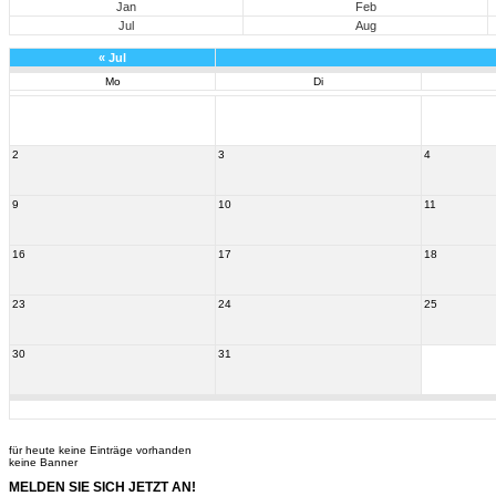
Jan
Feb
Jul
Aug
«
Jul
Mo
Di
2
3
4
9
10
11
16
17
18
23
24
25
30
31
für heute keine Einträge vorhanden
keine Banner
MELDEN SIE SICH JETZT AN!