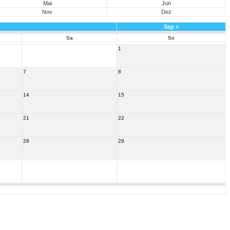
Mai
Jun
Nov
Dez
Sep
»
Sa
So
1
7
8
14
15
21
22
28
29