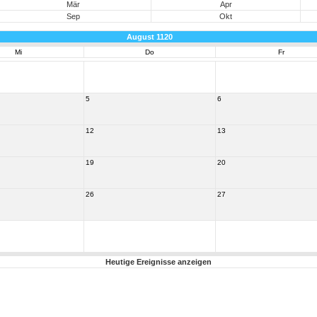
Mär
Apr
Sep
Okt
August 1120
Mi
Do
Fr
5
6
12
13
19
20
26
27
Heutige Ereignisse anzeigen