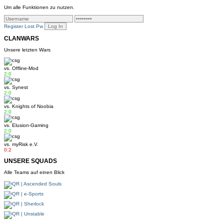
Um alle Funktionen zu nutzen.
Register
Lost Pw
CLANWARS
Unsere letzten Wars
vs.
Offline-Mod
2:0
vs.
Synest
2:0
vs.
Knights of Noobia
2:0
vs.
Elusion-Gaming
2:0
vs.
myRisk e.V.
0:2
UNSERE SQUADS
Alle Teams auf einen Blick