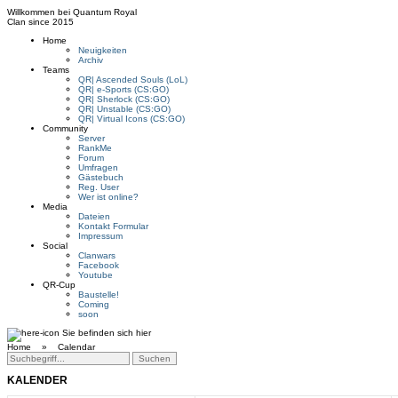
Willkommen bei
Quantum Royal
Clan since
2015
Home
Neuigkeiten
Archiv
Teams
QR| Ascended Souls (LoL)
QR| e-Sports (CS:GO)
QR| Sherlock (CS:GO)
QR| Unstable (CS:GO)
QR| Virtual Icons (CS:GO)
Community
Server
RankMe
Forum
Umfragen
Gästebuch
Reg. User
Wer ist online?
Media
Dateien
Kontakt Formular
Impressum
Social
Clanwars
Facebook
Youtube
QR-Cup
Baustelle!
Coming
soon
Sie befinden sich hier
Home »
Calendar
KALENDER