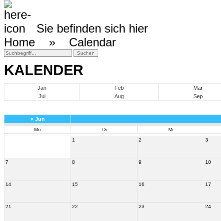
Sie befinden sich hier
Home »
Calendar
KALENDER
Jan
Feb
Mär
Jul
Aug
Sep
«
Jun
Mo
Di
Mi
1
2
3
7
8
9
10
14
15
16
17
21
22
23
24