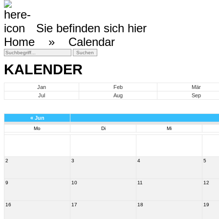
Sie befinden sich hier
Home »
Calendar
KALENDER
Jan
Feb
Mär
Jul
Aug
Sep
«
Jun
Mo
Di
Mi
2
3
4
5
9
10
11
12
16
17
18
19