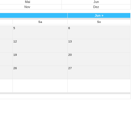
Mai
Jun
Nov
Dez
Jun
»
Sa
So
5
6
12
13
19
20
26
27