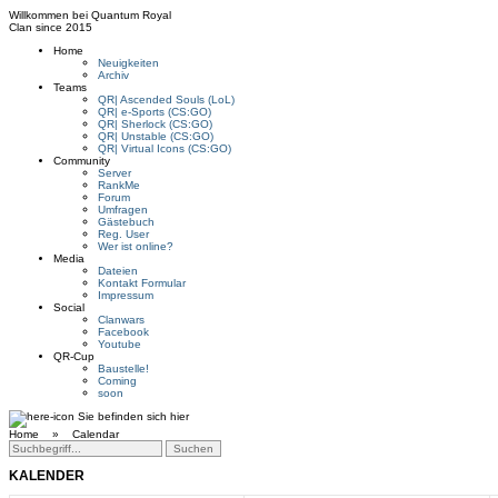
Willkommen bei
Quantum Royal
Clan since
2015
Home
Neuigkeiten
Archiv
Teams
QR| Ascended Souls (LoL)
QR| e-Sports (CS:GO)
QR| Sherlock (CS:GO)
QR| Unstable (CS:GO)
QR| Virtual Icons (CS:GO)
Community
Server
RankMe
Forum
Umfragen
Gästebuch
Reg. User
Wer ist online?
Media
Dateien
Kontakt Formular
Impressum
Social
Clanwars
Facebook
Youtube
QR-Cup
Baustelle!
Coming
soon
Sie befinden sich hier
Home »
Calendar
KALENDER