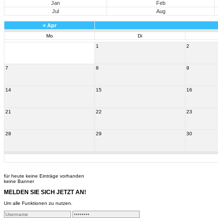
Jan
Feb
Jul
Aug
«
Apr
Mo
Di
1
2
7
8
9
14
15
16
21
22
23
28
29
30
für heute keine Einträge vorhanden
keine Banner
MELDEN SIE SICH JETZT AN!
Um alle Funktionen zu nutzen.