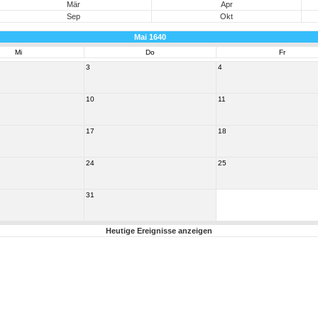
Mär
Apr
Sep
Okt
Mai 1640
Mi
Do
Fr
3
4
10
11
17
18
24
25
31
Heutige Ereignisse anzeigen