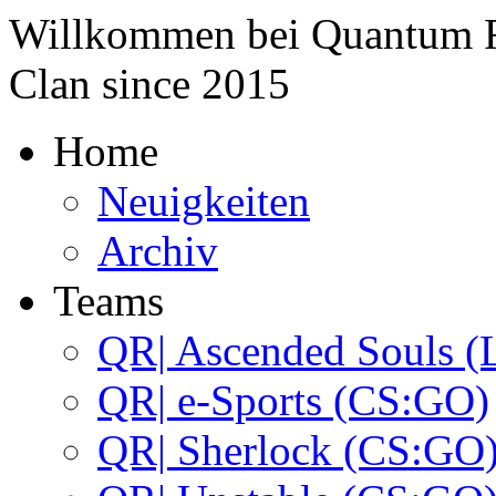
Willkommen bei
Quantum 
Clan since
2015
Home
Neuigkeiten
Archiv
Teams
QR| Ascended Souls (
QR| e-Sports (CS:GO)
QR| Sherlock (CS:GO