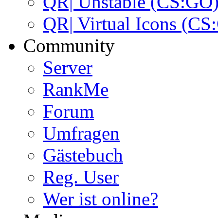
QR| Unstable (CS:GO
QR| Virtual Icons (CS
Community
Server
RankMe
Forum
Umfragen
Gästebuch
Reg. User
Wer ist online?