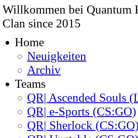
Willkommen bei
Quantum 
Clan since
2015
Home
Neuigkeiten
Archiv
Teams
QR| Ascended Souls (
QR| e-Sports (CS:GO)
QR| Sherlock (CS:GO