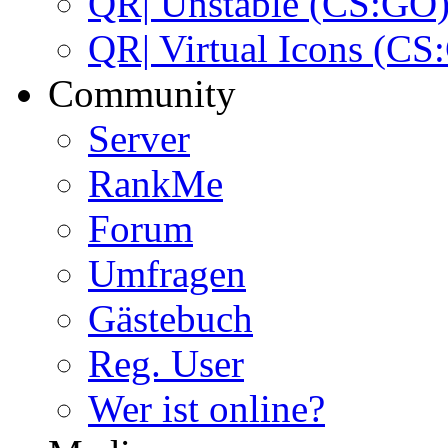
QR| Unstable (CS:GO
QR| Virtual Icons (CS
Community
Server
RankMe
Forum
Umfragen
Gästebuch
Reg. User
Wer ist online?