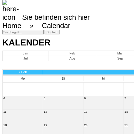
Sie befinden sich hier
Home »
Calendar
KALENDER
Jan
Feb
Mär
Jul
Aug
Sep
«
Feb
Mo
Di
Mi
4
5
6
7
11
12
13
14
18
19
20
21