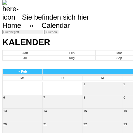
Sie befinden sich hier
Home »
Calendar
KALENDER
Jan
Feb
Mär
Jul
Aug
Sep
«
Feb
Mo
Di
Mi
1
2
6
7
8
9
13
14
15
16
20
21
22
23