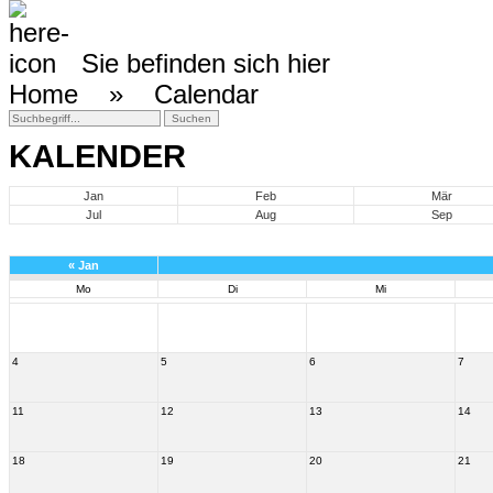
Sie befinden sich hier
Home »
Calendar
KALENDER
Jan
Feb
Mär
Jul
Aug
Sep
«
Jan
Mo
Di
Mi
4
5
6
7
11
12
13
14
18
19
20
21