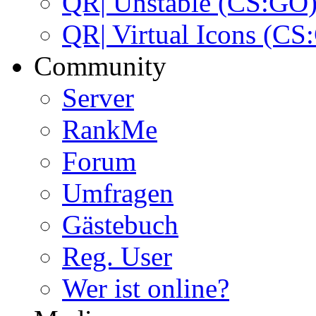
QR| Unstable (CS:GO
QR| Virtual Icons (CS
Community
Server
RankMe
Forum
Umfragen
Gästebuch
Reg. User
Wer ist online?