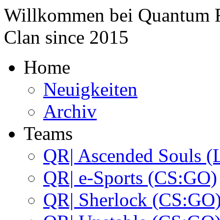
Willkommen bei
Quantum 
Clan since
2015
Home
Neuigkeiten
Archiv
Teams
QR| Ascended Souls (
QR| e-Sports (CS:GO)
QR| Sherlock (CS:GO