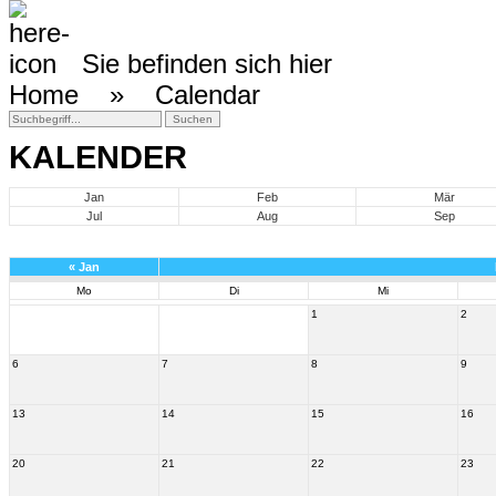
Sie befinden sich hier
Home »
Calendar
KALENDER
Jan
Feb
Mär
Jul
Aug
Sep
«
Jan
Mo
Di
Mi
1
2
6
7
8
9
13
14
15
16
20
21
22
23