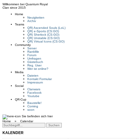
Willkommen bei
Quantum Royal
Clan since
2015
Home
Neuigkeiten
Archiv
Teams
QR| Ascended Souls (LoL)
QR| e-Sports (CS:GO)
QR| Sherlock (CS:GO)
QR| Unstable (CS:GO)
QR| Virtual Icons (CS:GO)
Community
Server
RankMe
Forum
Umfragen
Gästebuch
Reg. User
Wer ist online?
Media
Dateien
Kontakt Formular
Impressum
Social
Clanwars
Facebook
Youtube
QR-Cup
Baustelle!
Coming
soon
Sie befinden sich hier
Home »
Calendar
KALENDER