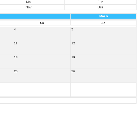
Mai
Jun
Nov
Dez
Mär
»
Sa
So
4
5
11
12
18
19
25
26