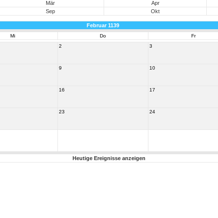
Mär
Apr
Sep
Okt
Februar 1139
Mi
Do
Fr
2
3
9
10
16
17
23
24
Heutige Ereignisse anzeigen