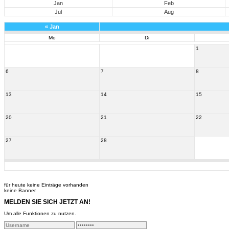
Jan
Feb
Jul
Aug
«
Jan
Mo
Di
1
6
7
8
13
14
15
20
21
22
27
28
für heute keine Einträge vorhanden
keine Banner
MELDEN SIE SICH JETZT AN!
Um alle Funktionen zu nutzen.