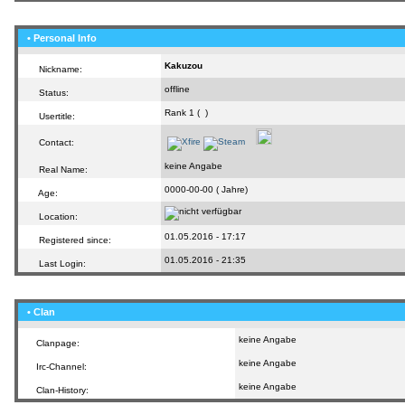
• Personal Info
Kakuzou
Nickname:
offline
Status:
Rank 1 (
)
Usertitle:
Contact:
keine Angabe
Real Name:
0000-00-00 ( Jahre)
Age:
Location:
01.05.2016 - 17:17
Registered since:
01.05.2016 - 21:35
Last Login:
• Clan
keine Angabe
Clanpage:
keine Angabe
Irc-Channel:
keine Angabe
Clan-History: