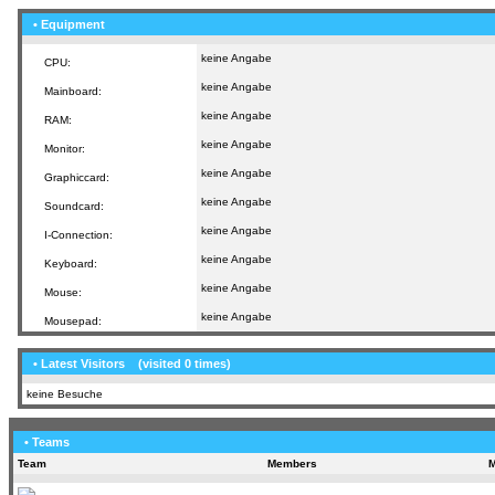
• Equipment
keine Angabe
CPU:
keine Angabe
Mainboard:
keine Angabe
RAM:
keine Angabe
Monitor:
keine Angabe
Graphiccard:
keine Angabe
Soundcard:
keine Angabe
I-Connection:
keine Angabe
Keyboard:
keine Angabe
Mouse:
keine Angabe
Mousepad:
• Latest Visitors
(visited 0 times)
keine Besuche
• Teams
Team
Members
M