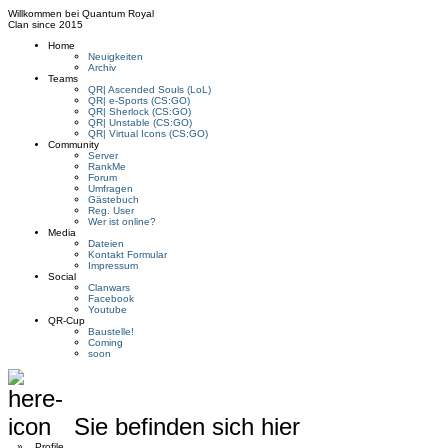
Willkommen bei
Quantum Royal
Clan since
2015
Home
Neuigkeiten
Archiv
Teams
QR| Ascended Souls (LoL)
QR| e-Sports (CS:GO)
QR| Sherlock (CS:GO)
QR| Unstable (CS:GO)
QR| Virtual Icons (CS:GO)
Community
Server
RankMe
Forum
Umfragen
Gästebuch
Reg. User
Wer ist online?
Media
Dateien
Kontakt Formular
Impressum
Social
Clanwars
Facebook
Youtube
QR-Cup
Baustelle!
Coming
soon
Sie befinden sich hier
»
Profile