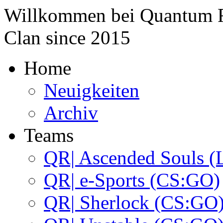
Willkommen bei
Quantum 
Clan since
2015
Home
Neuigkeiten
Archiv
Teams
QR| Ascended Souls (
QR| e-Sports (CS:GO)
QR| Sherlock (CS:GO