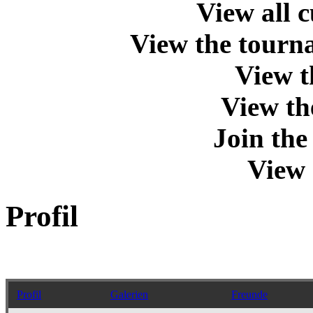
View all 
View the tourna
View t
View th
Join th
View 
Profil
Profil
Galerien
Freunde