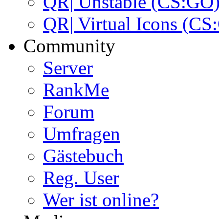
QR| Unstable (CS:GO
QR| Virtual Icons (CS
Community
Server
RankMe
Forum
Umfragen
Gästebuch
Reg. User
Wer ist online?