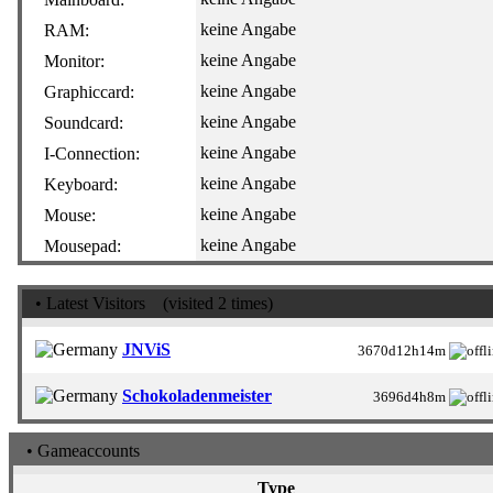
keine Angabe
RAM:
keine Angabe
Monitor:
keine Angabe
Graphiccard:
keine Angabe
Soundcard:
keine Angabe
I-Connection:
keine Angabe
Keyboard:
keine Angabe
Mouse:
keine Angabe
Mousepad:
• Latest Visitors
(visited 2 times)
JNViS
3670d12h14m
Schokoladenmeister
3696d4h8m
• Gameaccounts
Type