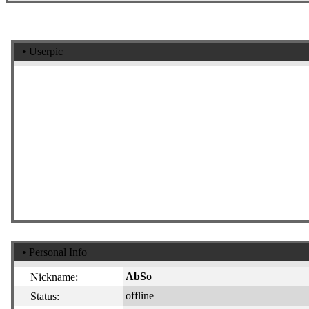
• Userpic
• Personal Info
AbSo
Nickname:
offline
Status: