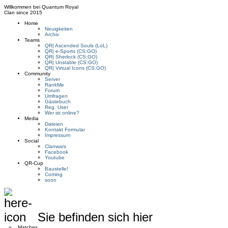
Willkommen bei
Quantum Royal
Clan since
2015
Home
Neuigkeiten
Archiv
Teams
QR| Ascended Souls (LoL)
QR| e-Sports (CS:GO)
QR| Sherlock (CS:GO)
QR| Unstable (CS:GO)
QR| Virtual Icons (CS:GO)
Community
Server
RankMe
Forum
Umfragen
Gästebuch
Reg. User
Wer ist online?
Media
Dateien
Kontakt Formular
Impressum
Social
Clanwars
Facebook
Youtube
QR-Cup
Baustelle!
Coming
soon
Sie befinden sich hier
»
Matches