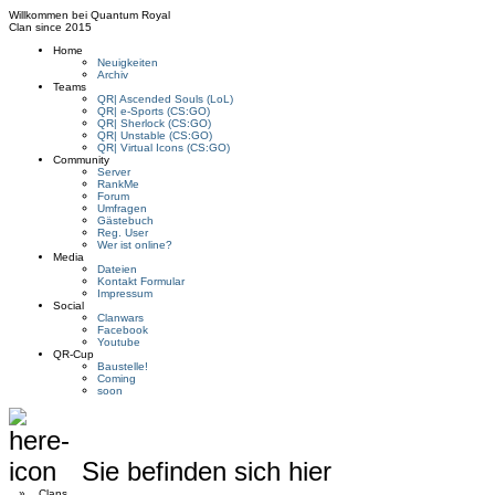
Willkommen bei
Quantum Royal
Clan since
2015
Home
Neuigkeiten
Archiv
Teams
QR| Ascended Souls (LoL)
QR| e-Sports (CS:GO)
QR| Sherlock (CS:GO)
QR| Unstable (CS:GO)
QR| Virtual Icons (CS:GO)
Community
Server
RankMe
Forum
Umfragen
Gästebuch
Reg. User
Wer ist online?
Media
Dateien
Kontakt Formular
Impressum
Social
Clanwars
Facebook
Youtube
QR-Cup
Baustelle!
Coming
soon
Sie befinden sich hier
»
Clans