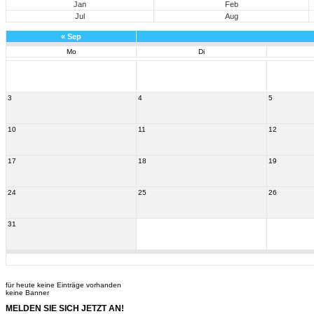
Jan
Feb
Jul
Aug
«
Sep
Mo
Di
3
4
5
10
11
12
17
18
19
24
25
26
31
für heute keine Einträge vorhanden
keine Banner
MELDEN SIE SICH JETZT AN!