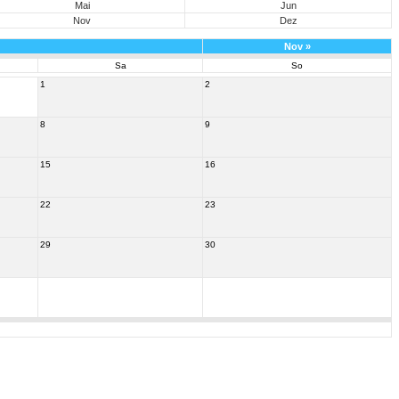
Mai
Jun
Nov
Dez
Nov
»
Sa
So
1
2
8
9
15
16
22
23
29
30