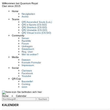
Willkommen bei
Quantum Royal
Clan since
2015
Home
Neuigkeiten
Archiv
Teams
QR| Ascended Souls (LoL)
QR| e-Sports (CS:GO)
QR| Sherlock (CS:GO)
QR| Unstable (CS:GO)
QR| Virtual Icons (CS:GO)
Community
Server
RankMe
Forum
Umfragen
Gästebuch
Reg. User
Wer ist online?
Media
Dateien
Kontakt Formular
Impressum
Social
Clanwars
Facebook
Youtube
QR-Cup
Baustelle!
Coming
soon
Sie befinden sich hier
Home »
Calendar
KALENDER