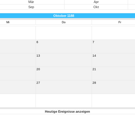
Mär
Apr
Sep
Okt
Oktober 1188
Mi
Do
Fr
6
7
13
14
20
21
27
28
Heutige Ereignisse anzeigen