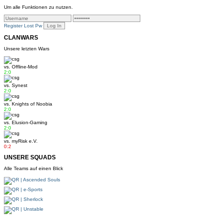
Um alle Funktionen zu nutzen.
Register
Lost Pw
CLANWARS
Unsere letzten Wars
vs.
Offline-Mod
2:0
vs.
Synest
2:0
vs.
Knights of Noobia
2:0
vs.
Elusion-Gaming
2:0
vs.
myRisk e.V.
0:2
UNSERE SQUADS
Alle Teams auf einen Blick