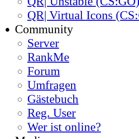
QR| Unstable (CS:GO
QR| Virtual Icons (CS
Community
Server
RankMe
Forum
Umfragen
Gästebuch
Reg. User
Wer ist online?