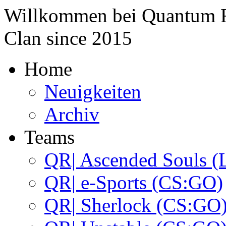
Willkommen bei
Quantum 
Clan since
2015
Home
Neuigkeiten
Archiv
Teams
QR| Ascended Souls (
QR| e-Sports (CS:GO)
QR| Sherlock (CS:GO