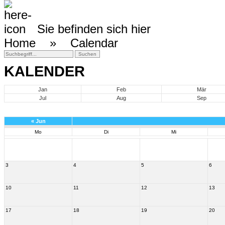
Sie befinden sich hier
Home »
Calendar
KALENDER
Jan
Feb
Mär
Jul
Aug
Sep
«
Jun
Mo
Di
Mi
3
4
5
6
10
11
12
13
17
18
19
20