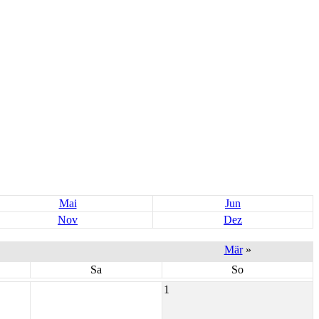
Mai
Jun
Nov
Dez
Mär
»
Sa
So
1