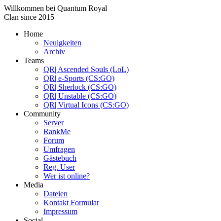
Willkommen bei
Quantum Royal
Clan since
2015
Home
Neuigkeiten
Archiv
Teams
QR| Ascended Souls (LoL)
QR| e-Sports (CS:GO)
QR| Sherlock (CS:GO)
QR| Unstable (CS:GO)
QR| Virtual Icons (CS:GO)
Community
Server
RankMe
Forum
Umfragen
Gästebuch
Reg. User
Wer ist online?
Media
Dateien
Kontakt Formular
Impressum
Social