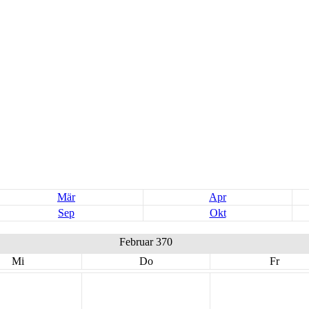
Mär
Apr
Sep
Okt
Februar 370
Mi
Do
Fr