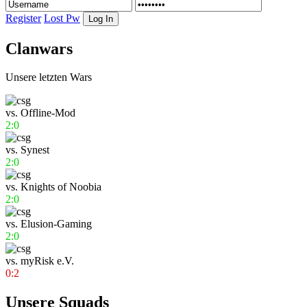
Register
Lost Pw
Clanwars
Unsere letzten Wars
vs.
Offline-Mod
2:0
vs.
Synest
2:0
vs.
Knights of Noobia
2:0
vs.
Elusion-Gaming
2:0
vs.
myRisk e.V.
0:2
Unsere Squads