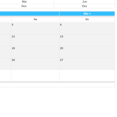
Mai
Jun
Nov
Dez
Mär
»
Sa
So
5
6
12
13
19
20
26
27