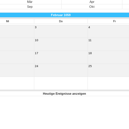
Mär
Apr
Sep
Okt
Februar 1059
Mi
Do
Fr
3
4
10
11
17
18
24
25
Heutige Ereignisse anzeigen