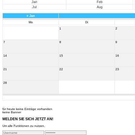
Jan
Feb
Jul
Aug
«
Jan
Mo
Di
1
2
7
8
9
14
15
16
21
22
23
28
für heute keine Einträge vorhanden
keine Banner
MELDEN SIE SICH JETZT AN!
Um alle Funktionen zu nutzen.