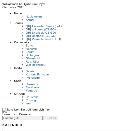
Willkommen bei
Quantum Royal
Clan since
2015
Home
Neuigkeiten
Archiv
Teams
QR| Ascended Souls (LoL)
QR| e-Sports (CS:GO)
QR| Sherlock (CS:GO)
QR| Unstable (CS:GO)
QR| Virtual Icons (CS:GO)
Community
Server
RankMe
Forum
Umfragen
Gästebuch
Reg. User
Wer ist online?
Media
Dateien
Kontakt Formular
Impressum
Social
Clanwars
Facebook
Youtube
QR-Cup
Baustelle!
Coming
soon
Sie befinden sich hier
Home »
Calendar
KALENDER