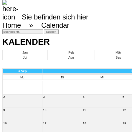
Sie befinden sich hier
Home »
Calendar
KALENDER
Jan
Feb
Mär
Jul
Aug
Sep
«
Sep
Mo
Di
Mi
2
3
4
5
9
10
11
12
16
17
18
19