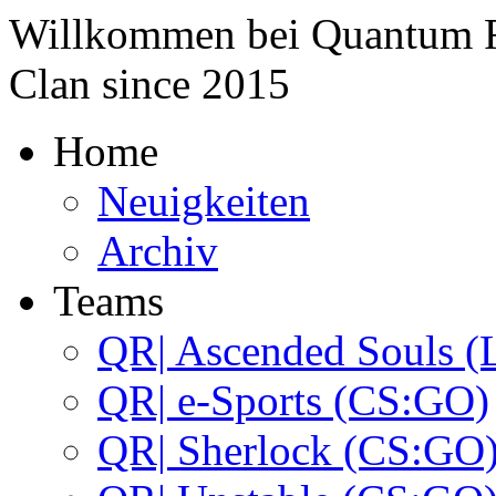
Willkommen bei
Quantum 
Clan since
2015
Home
Neuigkeiten
Archiv
Teams
QR| Ascended Souls (
QR| e-Sports (CS:GO)
QR| Sherlock (CS:GO