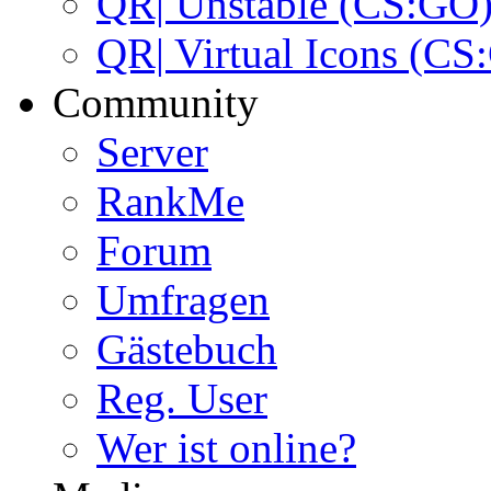
QR| Unstable (CS:GO
QR| Virtual Icons (CS
Community
Server
RankMe
Forum
Umfragen
Gästebuch
Reg. User
Wer ist online?