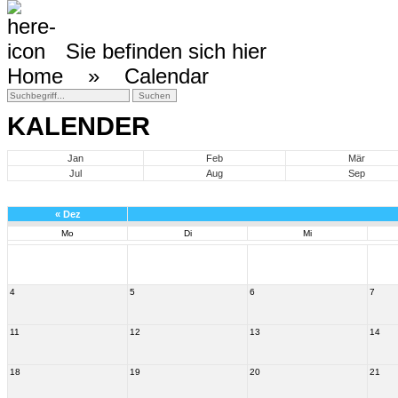
Sie befinden sich hier
Home »
Calendar
KALENDER
Jan
Feb
Mär
Jul
Aug
Sep
«
Dez
Mo
Di
Mi
4
5
6
7
11
12
13
14
18
19
20
21