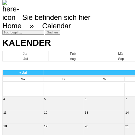
Sie befinden sich hier
Home »
Calendar
KALENDER
Jan
Feb
Mär
Jul
Aug
Sep
«
Jul
Mo
Di
Mi
4
5
6
7
11
12
13
14
18
19
20
21