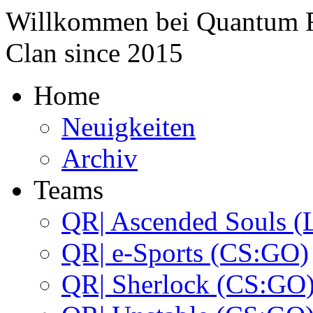
Willkommen bei
Quantum 
Clan since
2015
Home
Neuigkeiten
Archiv
Teams
QR| Ascended Souls (
QR| e-Sports (CS:GO)
QR| Sherlock (CS:GO