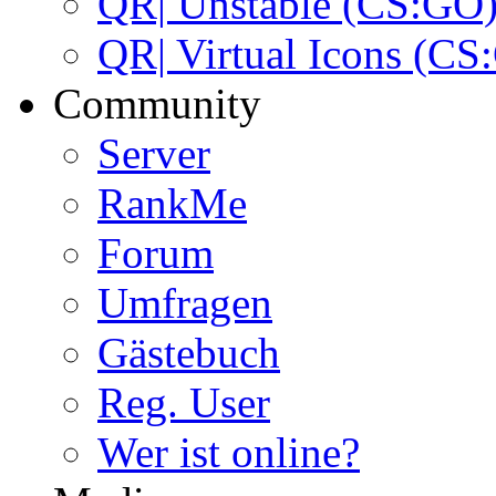
QR| Unstable (CS:GO
QR| Virtual Icons (CS
Community
Server
RankMe
Forum
Umfragen
Gästebuch
Reg. User
Wer ist online?