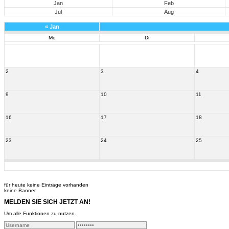
Jan
Feb
Jul
Aug
«
Jan
Mo
Di
2
3
4
9
10
11
16
17
18
23
24
25
für heute keine Einträge vorhanden
keine Banner
MELDEN SIE SICH JETZT AN!
Um alle Funktionen zu nutzen.